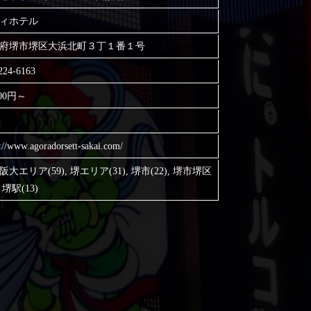
ィホテル
府堺市堺区大浜北町３丁１番１号
224-6163
000円～
s://www.agoradorsett-sakai.com/
阪大エリア(59)
,
堺エリア(31)
,
堺市(22)
,
堺市堺区
,
堺駅(13)