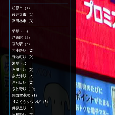
松原市（1）
藤井寺市（1）
富田林市（3）
堺駅（13）
堺東駅（5）
宿院駅（3）
大小路駅（2）
寺地町駅（2）
湊駅（2）
石津川駅（2）
泉大津駅（2）
岸和田駅（2）
泉佐野駅（10）
関西空港駅（1）
りんくうタウン駅（7）
井原里駅（2）
日根野駅（2）