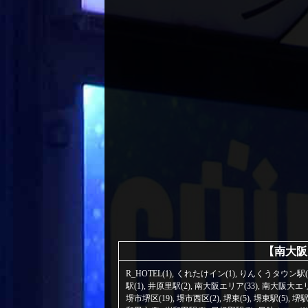
【南大阪
R_HOTEL(1)
,
くれたけイン(1)
,
りんくうタウン駅(7
駅(1)
,
井原里駅(2)
,
南大阪エリア(33)
,
南大阪大エリア
堺市堺区(19)
,
堺市西区(2)
,
堺東(5)
,
堺東駅(5)
,
堺駅(