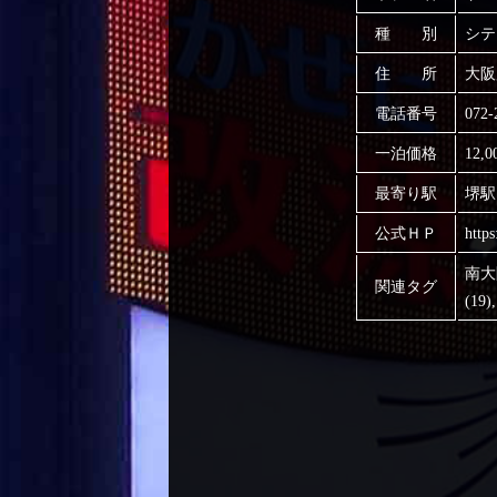
種 別
シテ
住 所
大阪
電話番号
072-
一泊価格
12,
最寄り駅
堺駅
公式ＨＰ
http
南大
関連タグ
(19)