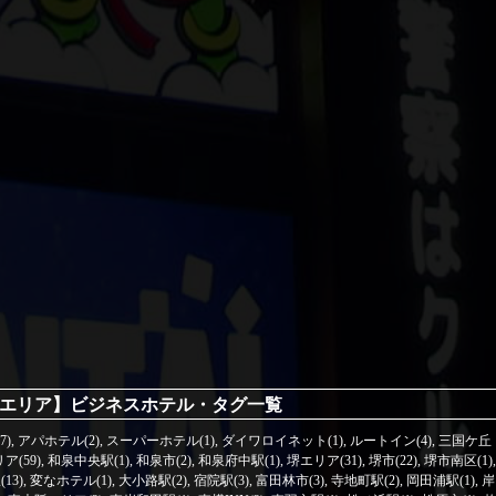
エリア】ビジネスホテル・タグ一覧
)
,
アパホテル(2)
,
スーパーホテル(1)
,
ダイワロイネット(1)
,
ルートイン(4)
,
三国ケ丘
(59)
,
和泉中央駅(1)
,
和泉市(2)
,
和泉府中駅(1)
,
堺エリア(31)
,
堺市(22)
,
堺市南区(1)
,
13)
,
変なホテル(1)
,
大小路駅(2)
,
宿院駅(3)
,
富田林市(3)
,
寺地町駅(2)
,
岡田浦駅(1)
,
岸